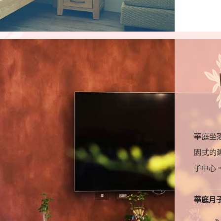
華庭坐
園式的
子中心
華庭月