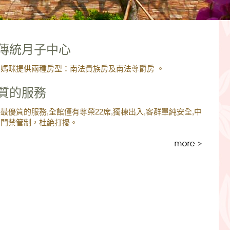
傳統月子中心
媽咪提供兩種房型：南法貴族房及南法尊爵房 。
質的服務
最優質的服務,全館僅有尊榮22席,獨棟出入,客群單純安全,中
層門禁管制，杜絶打擾。