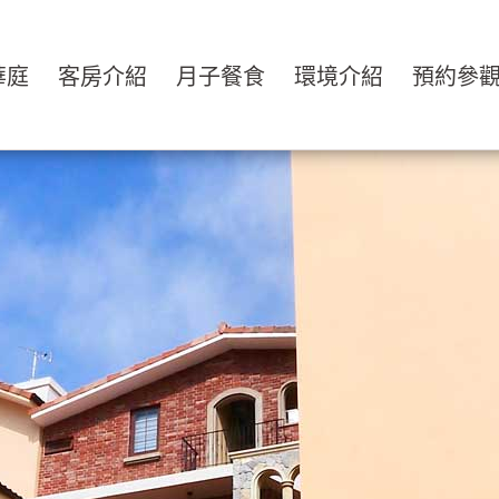
華庭
客房介紹
月子餐食
環境介紹
預約參