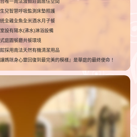
全台唯一南法渡假莊園居住空間
新生兒智慧呼吸監測床墊照護
傳統全雞全魚全米酒水月子餐
室設有陽水(沸水)淋浴設備
歐式庭園餐廳共餐環境
全館採用南法天然有機清潔用品
『讓媽咪身心靈回復到最完美的模樣』是華庭的最終使命！