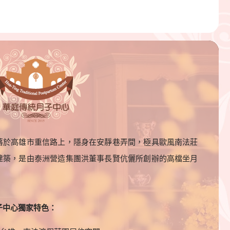
落於高雄市重信路上，隱身在安靜巷弄間，極具歐風南法莊
建築，是由泰洲營造集團洪董事長賢伉儷所創辦的高檔坐月
。
子中心獨家特色：