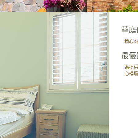
華庭
精心為
最優
為提供
心樓