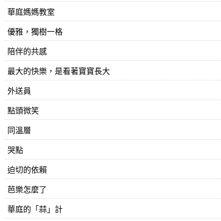
​華庭媽媽教室
優雅，獨樹一格
陪伴的共感
最大的快樂，是看著寶寶長大
外送員
點頭微笑
同溫層
哭點
迫切的依賴
芭樂怎麼了
華庭的「蒜」計