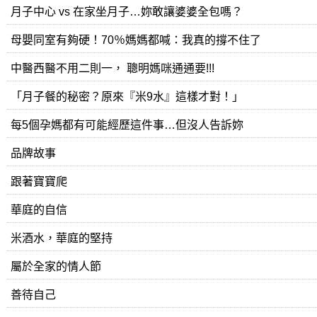
月子中心 vs 在家坐月子…妳敢讓婆婆全包嗎？
母嬰同室有夠硬！70％媽媽都喊：我真的撐不住了
中醫西醫不用二則一， 聰明媽咪通通要!!!
「月子餐的秘密？原來『米9水』這樣才對！」
每5個孕媽都有可能經歷這件事…但沒人告訴妳
品牌故事
跟著寶寶爬
華庭的自信
米酒水，華庭的堅持
屬於全家的情人節
善待自己