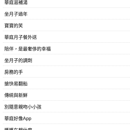
華庭滋補湯
坐月子過年
寶寶的笑
華庭月子餐外送
陪伴，是最奢侈的幸福
坐月子的調劑
房務的手
搶快易翻船
傳統與新鮮
別隨意親吻小小孩
華庭好像App