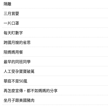
隔離
三月賞嬰
一片口罩
每天盯數字
跨國月嫂的省思
陪媽媽用餐
最早的同班同學
人工受孕寶寶破萬
華庭不是50嵐
再怎麼宣傳，都不如媽媽的分享
坐月子跟美國豬肉