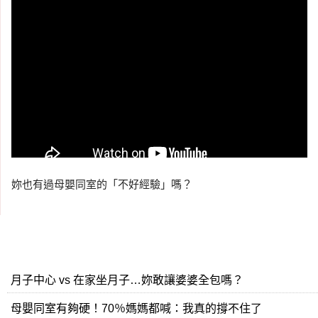
妳也有過母嬰同室的「不好經驗」嗎？
月子中心 vs 在家坐月子…妳敢讓婆婆全包嗎？
母嬰同室有夠硬！70％媽媽都喊：我真的撐不住了