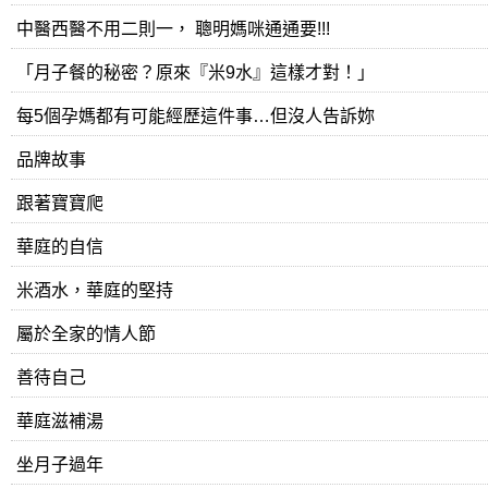
中醫西醫不用二則一， 聰明媽咪通通要!!!
「月子餐的秘密？原來『米9水』這樣才對！」
每5個孕媽都有可能經歷這件事…但沒人告訴妳
品牌故事
跟著寶寶爬
華庭的自信
米酒水，華庭的堅持
屬於全家的情人節
善待自己
華庭滋補湯
坐月子過年