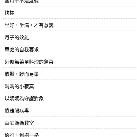
坐月子不是度假
抉擇
坐好，坐滿，才有意義
月子的效能
華庭的自我要求
近似無菜單料理的驚喜
放鬆，輕而易舉
媽媽的小寂寞
以媽媽為守護對象
遠離腸病毒
​華庭媽媽教室
優雅，獨樹一格