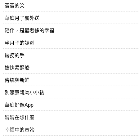
寶寶的笑
華庭月子餐外送
陪伴，是最奢侈的幸福
坐月子的調劑
房務的手
搶快易翻船
傳統與新鮮
別隨意親吻小小孩
華庭好像App
媽媽在想什麼
幸福中的真諦