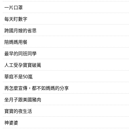
一片口罩
每天盯數字
跨國月嫂的省思
陪媽媽用餐
最早的同班同學
人工受孕寶寶破萬
華庭不是50嵐
再怎麼宣傳，都不如媽媽的分享
坐月子跟美國豬肉
寶寶的夜生活
神婆婆