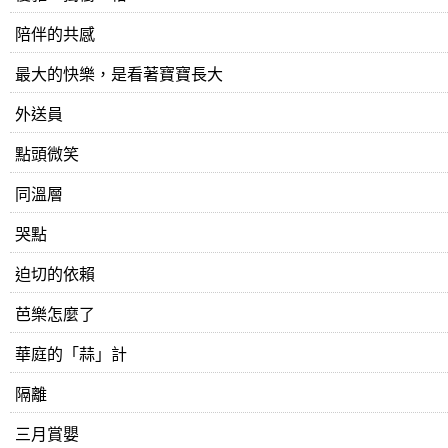
陪伴的共感
最大的快樂，是看著寶寶長大
外送員
點頭微笑
同溫層
哭點
迫切的依賴
芭樂怎麼了
華庭的「蒜」計
隔離
三月賞嬰