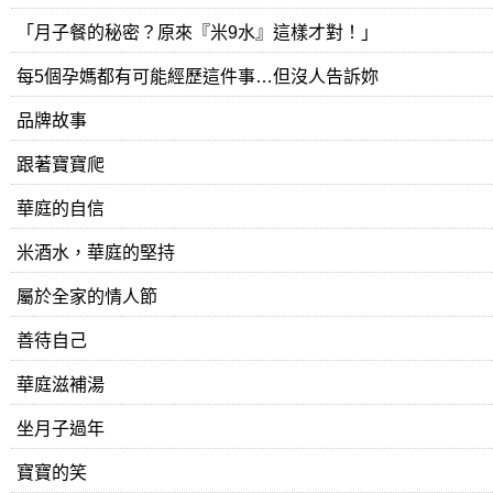
「月子餐的秘密？原來『米9水』這樣才對！」
每5個孕媽都有可能經歷這件事…但沒人告訴妳
品牌故事
跟著寶寶爬
華庭的自信
米酒水，華庭的堅持
屬於全家的情人節
善待自己
華庭滋補湯
坐月子過年
寶寶的笑