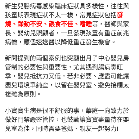
新生兒腸病毒感染臨床症狀具多樣性，往往與
孩童期表現症狀不太一樣，常見症狀包括
發
燒、躁動不安、餵食不佳、嗜睡
等，醫師與家
長、嬰幼兒照顧者，一旦發現孩童有重症前兆
病徵，應儘速送醫以降低重症發生機會。
新聞提到的兩個案例也突顯出月子中心嬰兒房
管制的必要性與重要性，尤其遇到腸病毒旺
季，嬰兒抵抗力又低，若非必要、應盡可能讓
嬰兒環境單純些，以留在嬰兒室、避免接觸太
複雜為原則。
小寶寶生病是很不舒服的事，華庭一向致力於
做好門禁嚴密管控，也鼓勵讓寶寶盡量待在嬰
兒室為佳，同時需要爸媽、親友一起努力
!