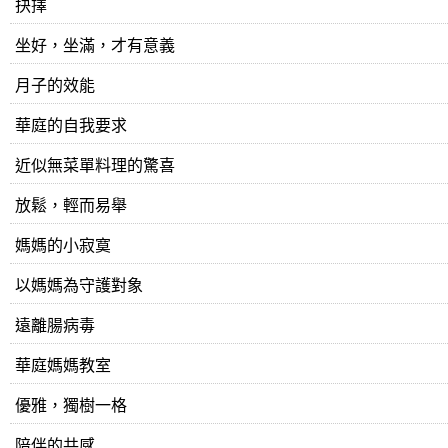
抉擇
坐好，坐滿，才有意義
月子的效能
華庭的自我要求
近似無菜單料理的驚喜
放鬆，輕而易舉
媽媽的小寂寞
以媽媽為守護對象
遠離腸病毒
​華庭媽媽教室
優雅，獨樹一格
陪伴的共感