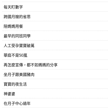
每天盯數字
跨國月嫂的省思
陪媽媽用餐
最早的同班同學
人工受孕寶寶破萬
華庭不是50嵐
再怎麼宣傳，都不如媽媽的分享
坐月子跟美國豬肉
寶寶的夜生活
神婆婆
在月子中心過年