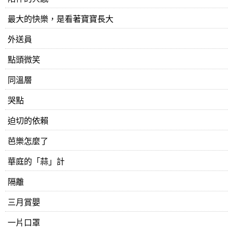
最大的快樂，是看著寶寶長大
外送員
點頭微笑
同溫層
哭點
迫切的依賴
芭樂怎麼了
華庭的「蒜」計
隔離
三月賞嬰
一片口罩