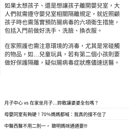
如果太想孩子、還是想讓孩子離開嬰兒室，大
人們就需遵守嬰兒室相關隔離規定，就近照顧
孩子時也需落實預防腸病毒的六項衛生措施，
包括入門前做好洗手、洗臉、換衣服。
在家照護也需注意環境的消毒，尤其是常碰觸
的物品，如
…
兒童玩具，若有第二個小孩則要
做好保護隔離，疑似腸病毒症狀應儘速送醫。
月子中心 vs 在家坐月子…妳敢讓婆婆全包嗎？
母嬰同室有夠硬！70％媽媽都喊：我真的撐不住了
中醫西醫不用二則一， 聰明媽咪通通要!!!