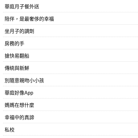
華庭月子餐外送
陪伴，是最奢侈的幸福
坐月子的調劑
房務的手
搶快易翻船
傳統與新鮮
別隨意親吻小小孩
華庭好像App
媽媽在想什麼
幸福中的真諦
私校