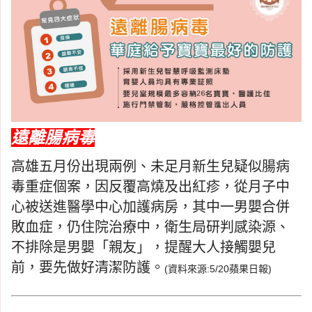
遠離腸病毒
高雄五月份出現兩例、未足月新生兒疑似腸病
毒重症個案，因反覆高燒及出紅疹，從月子中
心被送進醫學中心加護病房，其中一男嬰合併
敗血症，仍住院治療中，衛生局研判感染源、
不排除是男嬰「親友」，提醒大人接觸嬰兒
前，要先做好清潔防護。
(資料來源:5/20蘋果日報)