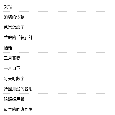
哭點
迫切的依賴
芭樂怎麼了
華庭的「蒜」計
隔離
三月賞嬰
一片口罩
每天盯數字
跨國月嫂的省思
陪媽媽用餐
最早的同班同學