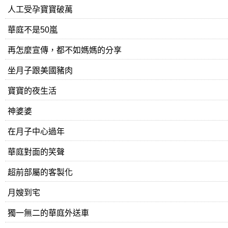
人工受孕寶寶破萬
華庭不是50嵐
再怎麼宣傳，都不如媽媽的分享
坐月子跟美國豬肉
寶寶的夜生活
神婆婆
在月子中心過年
華庭對面的笑聲
超前部屬的客製化
月嫂到宅
獨一無二的華庭外送車