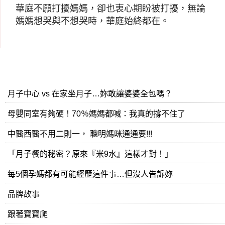
華庭不願打擾媽媽，卻也衷心期盼被打擾，無論
媽媽想哭與不想哭時，華庭始終都在。
月子中心 vs 在家坐月子…妳敢讓婆婆全包嗎？
母嬰同室有夠硬！70％媽媽都喊：我真的撐不住了
中醫西醫不用二則一， 聰明媽咪通通要!!!
「月子餐的秘密？原來『米9水』這樣才對！」
每5個孕媽都有可能經歷這件事…但沒人告訴妳
品牌故事
跟著寶寶爬