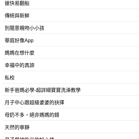
搶快易翻船
傳統與新鮮
別隨意親吻小小孩
華庭好像App
媽媽在想什麼
幸福中的真諦
私校
新手爸媽必學-超詳細寶寶洗澡教學
月子中心跟超級婆婆的抉擇
母奶不多，絕非媽媽的錯
天然的寧靜