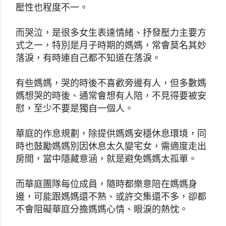
壓性也程度不一。
而哭泣，是很多女生表達情緒、抒發壓力主要方
式之一，特別是月子時期的媽媽，常會莫名其妙
落淚，有時連自己都不知道在落淚。
有些媽媽，哭的時後不喜歡旁邊有人，但多數媽
媽想哭的時後、通常會想有人陪，不見得要被安
慰，至少不要是獨自一個人。
華庭的作息規劃，除提供媽媽安穩休息環境，同
時也鼓勵媽媽別因休息太久變宅女，需適度走出
房間，當中隱藏意涵，就是避免媽媽太孤單。
而華庭團隊每位成員，隨時都樂意陪在媽媽身
邊，可能跟媽媽還不熟、或許交集還不多，卻都
不會阻礙華庭分擔媽媽心情、眼淚的熱忱。