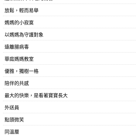
放鬆，輕而易舉
媽媽的小寂寞
以媽媽為守護對象
遠離腸病毒
​華庭媽媽教室
優雅，獨樹一格
陪伴的共感
最大的快樂，是看著寶寶長大
外送員
點頭微笑
同溫層