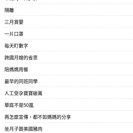
隔離
三月賞嬰
一片口罩
每天盯數字
跨國月嫂的省思
陪媽媽用餐
最早的同班同學
人工受孕寶寶破萬
華庭不是50嵐
再怎麼宣傳，都不如媽媽的分享
坐月子跟美國豬肉