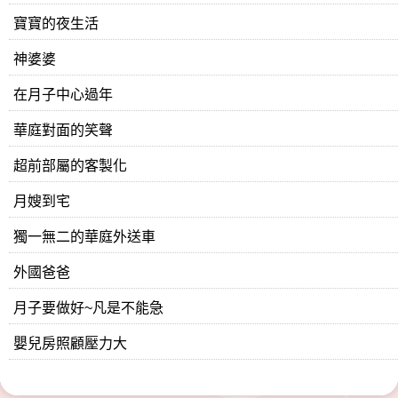
寶寶的夜生活
神婆婆
在月子中心過年
華庭對面的笑聲
超前部屬的客製化
月嫂到宅
獨一無二的華庭外送車
外國爸爸
月子要做好~凡是不能急
嬰兒房照顧壓力大