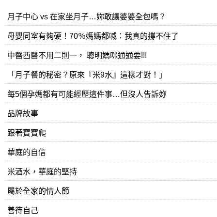
月子中心 vs 在家坐月子…妳敢讓婆婆全包嗎？
母嬰同室有夠硬！70％媽媽都喊：我真的撐不住了
中醫西醫不用二則一， 聰明媽咪通通要!!!
「月子餐的秘密？原來『米9水』這樣才對！」
每5個孕媽都有可能經歷這件事…但沒人告訴妳
品牌故事
跟著寶寶爬
華庭的自信
米酒水，華庭的堅持
屬於全家的情人節
善待自己