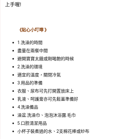
上手喔!
《貼心小叮嚀 》
1.洗澡的時間
盡量在兩餐中間
避開寶寶太餓或剛喝飽的時候
2.洗澡的環境
適宜的溫度，關閉冷氣
3.用品的準備
衣服、尿布可先打開置放床上
乳液、呵護膏亦可先鬆蓋準備好
4.洗澡備品
澡盆.洗澡巾、泡泡沐浴露.毛巾
5.口腔清潔用品
小杯子裝煮過的水、2支棉花棒或紗布 