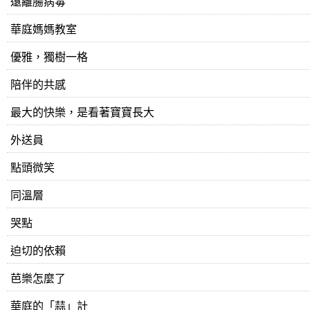
遠離腸病毒
​華庭媽媽教室
優雅，獨樹一格
陪伴的共感
最大的快樂，是看著寶寶長大
外送員
點頭微笑
同溫層
哭點
迫切的依賴
芭樂怎麼了
華庭的「蒜」計