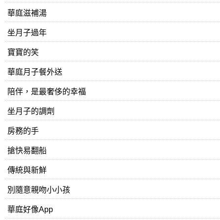
華庭滋補湯
坐月子過年
寶寶的笑
華庭月子餐外送
陪伴，是最奢侈的幸福
坐月子的調劑
房務的手
搶快易翻船
傳統與新鮮
別隨意親吻小小孩
華庭好像App